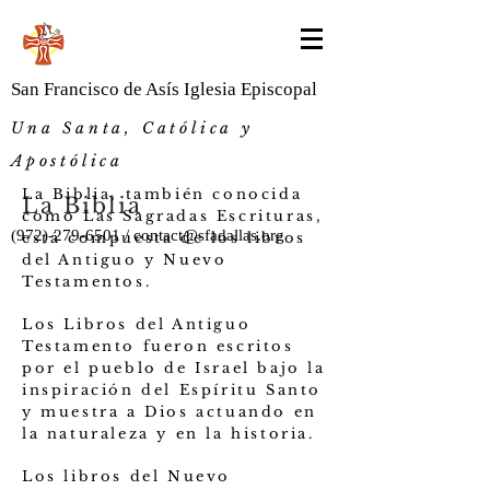
San Francisco de Asís Iglesia Episcopal
Una
Santa, Católica y
Apostólica
La Biblia, también conocida
La Biblia
como Las Sagradas Escrituras,
(972)-279-6501
/
contact@sfadallas.org
está compuesta de los libros
del Antiguo y Nuevo
Testamentos.
Los Libros del Antiguo
Testamento fueron escritos
por el pueblo de Israel bajo la
inspiración del Espíritu Santo
y muestra a Dios actuando en
la naturaleza y en la historia.
Los libros del Nuevo