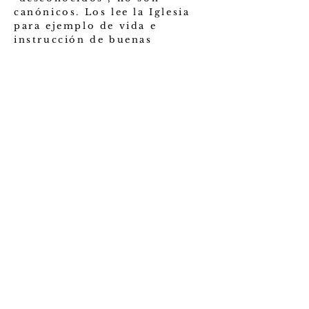
canónicos. Los lee la Iglesia
para ejemplo de vida e
instrucción de buenas
costumbres pero no los aplica
para establecer doctrina
alguna
SAN FRANCISCO DE ASÍ
S IGLESIA
EPISCOPAL
Una Santa, Católica y Apostólica
(972)-279-6501
/
contact@sfadallas.org
11540 Ferguson Rd, Dallas, TX 75228, USA
©2023 by San Francisco De Asis.. Proudly created
with Wix.com