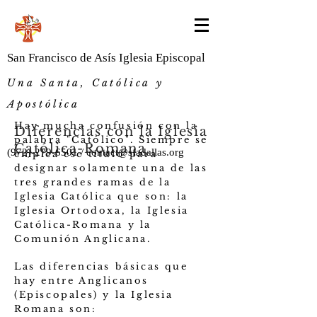
San Francisco de Asís Iglesia Episcopal
Una
Santa, Católica y
Apostólica
Hay mucha confusión con la
Diferencias con la Iglesia
palabra "Católico". Siempre se
Católica-Romana
(972)-279-6501
/
contact@sfadallas.org
emplea ese título para
designar solamente una de las
tres grandes ramas de la
Iglesia Católica que son: la
Iglesia Ortodoxa, la Iglesia
Católica-Romana y la
Comunión Anglicana.
Las diferencias básicas que
hay entre Anglicanos
(Episcopales) y la Iglesia
Romana son: