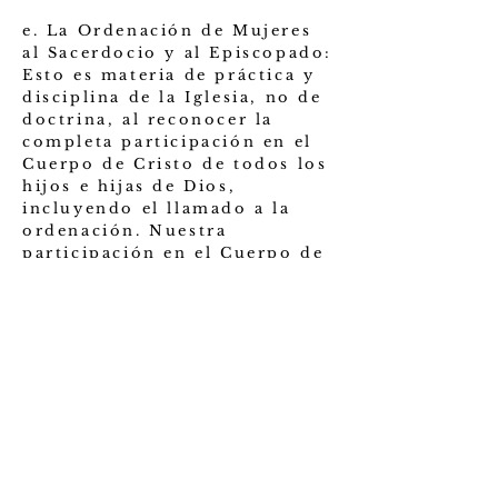
e. La Ordenación de Mujeres
al Sacerdocio y al Episcopado:
Esto es materia de práctica y
disciplina de la Iglesia, no de
doctrina, al reconocer la
completa participación en el
Cuerpo de Cristo de todos los
hijos e hijas de Dios,
incluyendo el llamado a la
ordenación. Nuestra
participación en el Cuerpo de
Cristo no es como "varón o
hembra" sino como hijos e
hijas de Dios.
f. La forma de gobierno de la
Iglesia: En la Iglesia Episcopal
el clero, laicado y obispos
tienen amplia participación en
el gobierno total de la misma.
Se celebran Asambleas d
feligresía para elegir a sus