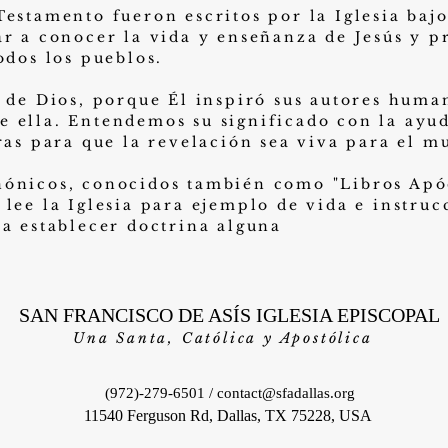
Testamento fueron escritos por la Iglesia bajo
ar a conocer la vida y enseñanza de Jesús y p
odos los pueblos.
a de Dios, porque Él inspiró sus autores huma
 ella. Entendemos su significado con la ayud
uras para que la revelación sea viva para el 
ónicos, conocidos también como "Libros Apóc
 lee la Iglesia para ejemplo de vida e instru
ra establecer doctrina alguna
SAN FRANCISCO DE ASÍ
S IGLESIA EPISCOPAL
Una Santa, Católica y Apostólica
(972)-279-6501 /
contact@sfadallas.org
11540 Ferguson Rd, Dallas, TX 75228, USA